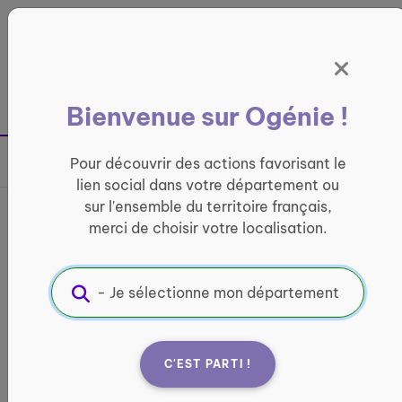
Panneau de gestion des cookies
France entière
Bienvenue sur Ogénie !
Retour à la page précédente
Pour découvrir des actions favorisant le
Partager sur
lien social dans votre département ou
sur l'ensemble du territoire français,
France services Pôle de
merci de choisir votre localisation.
proximité Etang sur Arroux
INFORMATIQUE ET ACCÈS AUX DROITS
Informations pratiques :
C'EST PARTI !
Quand ?