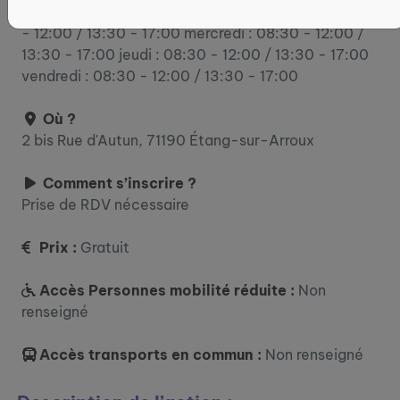
lundi : 08:30 - 12:00 / 13:30 - 17:00 mardi : 08:30
- 12:00 / 13:30 - 17:00 mercredi : 08:30 - 12:00 /
13:30 - 17:00 jeudi : 08:30 - 12:00 / 13:30 - 17:00
vendredi : 08:30 - 12:00 / 13:30 - 17:00
Où ?
2 bis Rue d'Autun, 71190 Étang-sur-Arroux
Comment s’inscrire ?
Prise de RDV nécessaire
Prix :
Gratuit
Accès Personnes mobilité réduite :
Non
renseigné
Accès transports en commun :
Non renseigné