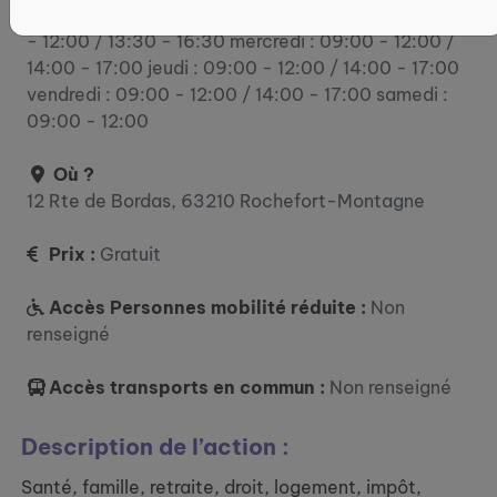
lundi : 09:00 - 12:00 / 14:00 - 17:00 mardi : 09:00
- 12:00 / 13:30 - 16:30 mercredi : 09:00 - 12:00 /
14:00 - 17:00 jeudi : 09:00 - 12:00 / 14:00 - 17:00
vendredi : 09:00 - 12:00 / 14:00 - 17:00 samedi :
09:00 - 12:00
Où ?
12 Rte de Bordas, 63210 Rochefort-Montagne
Prix :
Gratuit
Accès Personnes mobilité réduite :
Non
renseigné
Accès transports en commun :
Non renseigné
Description de l’action :
Santé, famille, retraite, droit, logement, impôt,