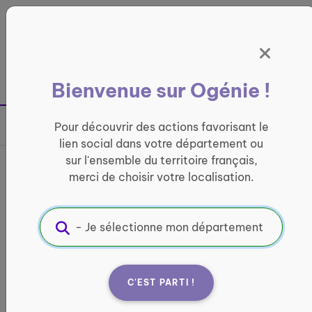
Panneau de gestion des cookies
France entière
Bienvenue sur Ogénie !
Retour à la page précédente
Pour découvrir des actions favorisant le
Partager sur
lien social dans votre département ou
sur l'ensemble du territoire français,
France services Rochefort
merci de choisir votre localisation.
Montagne
INFORMATIQUE ET ACCÈS AUX DROITS
Informations pratiques :
C'EST PARTI !
Quand ?