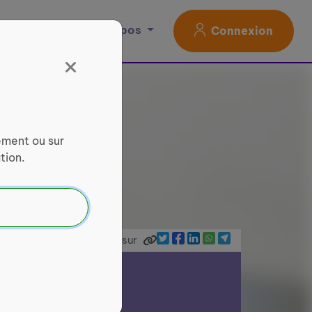
Magazine
À propos
Connexion
ement ou sur
tion.
Partager sur
ce Services