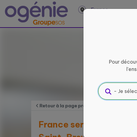
Panneau de gestion des cookies
France
entière
Pour découv
l'en
Retour à la page précédente
France services Sud Es