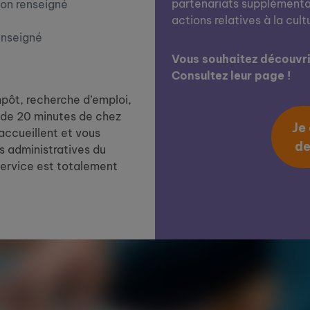
partenariats supplémentai
on renseigné
actions relatives à la cult
enseigné
Vous souhaitez découvrir
Consultez leur page !
impôt, recherche d’emploi,
de 20 minutes de chez
Je
 accueillent et vous
de
 administratives du
service est totalement