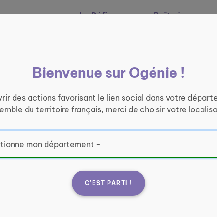
Le Défi
Boîte à
Nos services
Ogénie
outils
Bienvenue sur Ogénie !
rir des actions favorisant le lien social dans votre départ
semble du territoire français, merci de choisir votre localisa
C'EST PARTI !
tuaire -
Fran