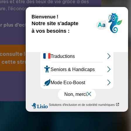
res et être des lieux de vie grâce à des
ure, l’économie, l’éducation, etc.
 plus d’actions de cette structure ?
 consulte la page
 cette structure