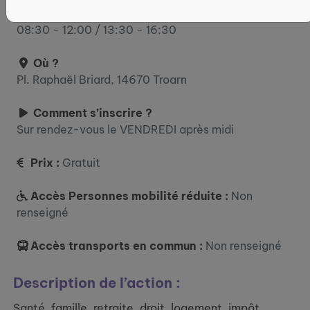
jeudi : 08:30 - 12:00 / 13:30 - 18:00 vendredi :
08:30 - 12:00 / 13:30 - 16:30
Où ?
Pl. Raphaël Briard, 14670 Troarn
Comment s’inscrire ?
Sur rendez-vous le VENDREDI après midi
Prix :
Gratuit
Accès Personnes mobilité réduite :
Non
renseigné
Accès transports en commun :
Non renseigné
Description de l’action :
Santé, famille, retraite, droit, logement, impôt,