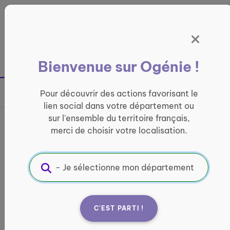
Panneau de gestion des cookies
France entière
Bienvenue sur Ogénie !
Retour à la page précédente
Pour découvrir des actions favorisant le
Partager sur
lien social dans votre département ou
sur l'ensemble du territoire français,
France services Troarn
merci de choisir votre localisation.
INFORMATIQUE ET ACCÈS AUX DROITS
Informations pratiques :
Quand ?
C'EST PARTI !
lundi : 08:30 - 12:00 / 13:30 - 17:30 mardi : 08:30
- 12:00 / 13:30 - 17:30 mercredi : 08:30 - 12:00