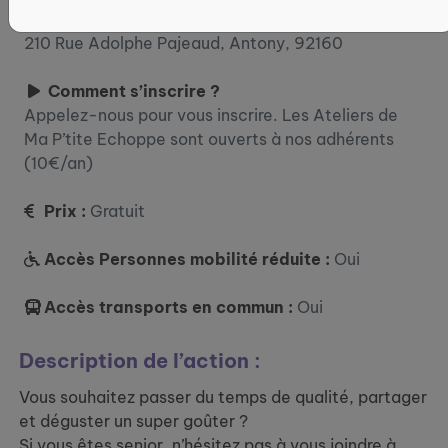
Où ?
210 Rue Adolphe Pajeaud, Antony, 92160
Comment s’inscrire ?
Appelez-nous pour vous inscrire. Les Ateliers de
Ma P’tite Echoppe sont ouverts à nos adhérents
(10€/an)
Prix :
Gratuit
Accès Personnes mobilité réduite :
Oui
Accès transports en commun :
Oui
Description de l’action :
Vous souhaitez passer du temps de qualité, partager
et déguster un super goûter ?
Si vous êtes senior, n’hésitez pas à vous joindre à