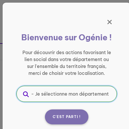
Panneau de gestion des cookies
France entière
Bienvenue sur Ogénie !
Retour à la page précédente
Pour découvrir des actions favorisant le
Partager sur
lien social dans votre département ou
sur l'ensemble du territoire français,
Goûter seniors
merci de choisir votre localisation.
CONVIVIALITÉ
Informations pratiques :
Quand ?
C'EST PARTI !
Chaque 1er jeudi du mois de 15h à 17h