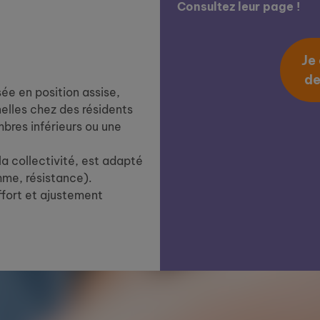
Consultez leur page !
Je
de
ée en position assise,
elles chez des résidents
bres inférieurs ou une
a collectivité, est adapté
hme, résistance).
ffort et ajustement