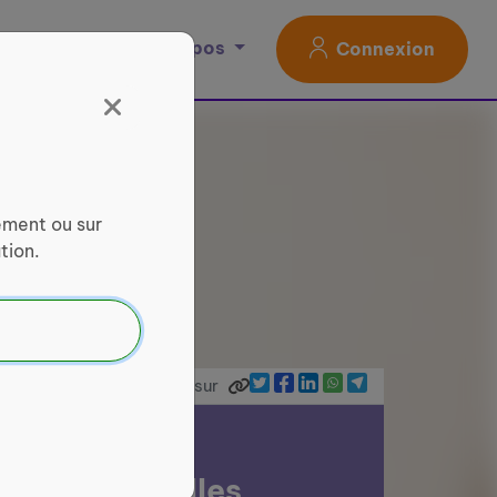
Magazine
À propos
Connexion
ement ou sur
tion.
Partager sur
AD Les Caselles