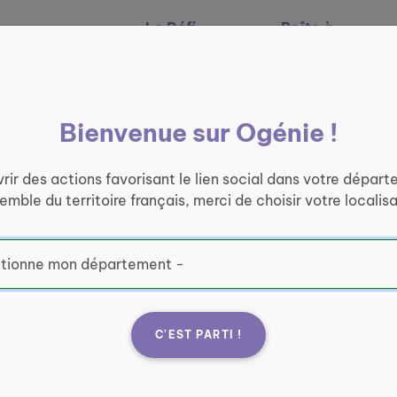
Le Défi
Boîte à
Nos services
Ogénie
outils
Bienvenue sur Ogénie !
rir des actions favorisant le lien social dans votre départ
semble du territoire français, merci de choisir votre localisa
C'EST PARTI !
ique
EHP