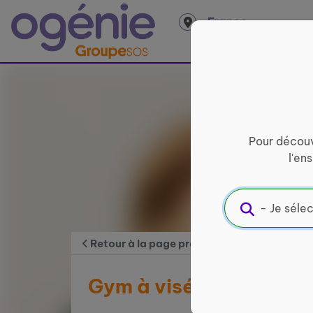
Panneau de gestion des cookies
France
entière
Pour découv
l'en
Retour à la page précédente
Gym à visée thérapeut