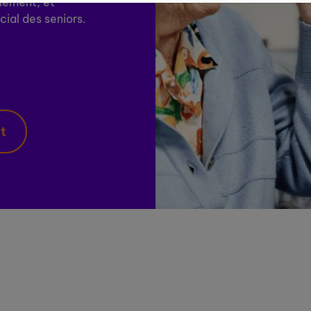
olement, et
cial des seniors.
nt