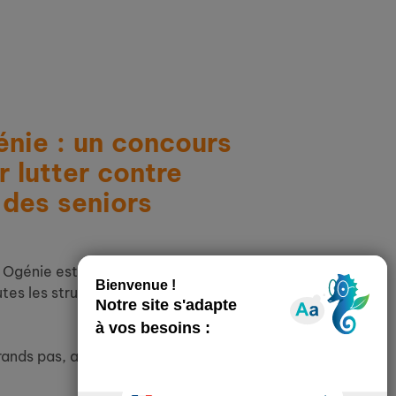
énie : un concours
r lutter contre
 des seniors
 Ogénie est un concours national créatif
tes les structures engagées pour le lien
ands pas, alors restez à l’écoute et