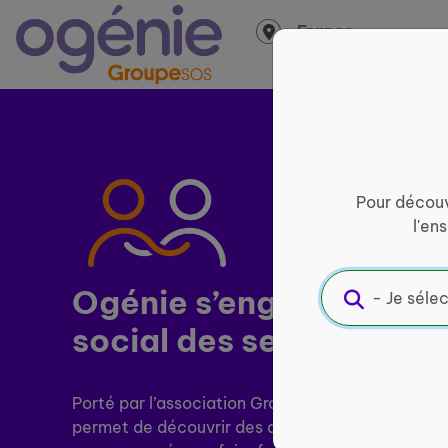
Panneau de gestion des cookies
France
entière
Pour découv
l'en
Ogénie s’engage pour ​
l
social des seniors
Porté par l’association Groupe SOS Seniors, le si
permet de découvrir des activités près de chez v