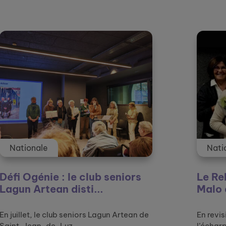
tualités et témoignages
Nationale
seniors
Le Relais amical de Saint-
Malo décroche le 1er p...
un Artean de
En revisitant une œuvre d’art, Le Jeu 
l’écharpe, d’Agathon ...