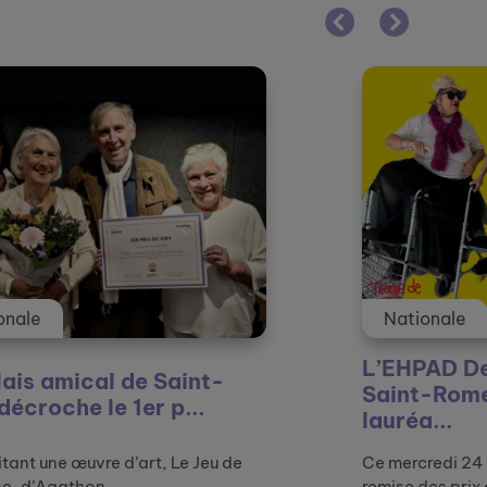
Nationale
L’EHPAD Denis Affre de
Saint-Rome-de-Tarn
lauréa...
de
Ce mercredi 24 septembre avait lieu la
remise des prix de la d...