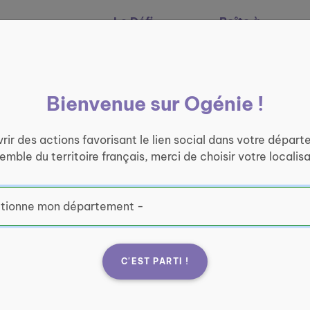
Le Défi
Boîte à
Nos services
Ogénie
outils
Bienvenue sur Ogénie !
rir des actions favorisant le lien social dans votre départ
semble du territoire français, merci de choisir votre localisa
e lien
C'EST PARTI !
te ogenie.fr vous
ous, d'être