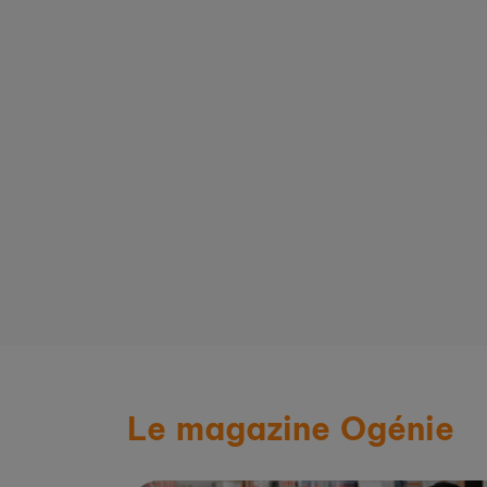
Lire la suite
vement.org
sur saintjeandeluz.fr
Le magazine Ogénie