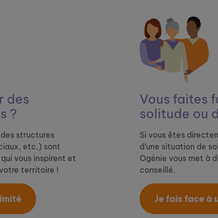
 ​
des
Vous faites f
s ?
solitude ou 
des structures
Si vous êtes directe
iaux, etc.) sont
d’une situation de so
qui vous inspirent et
Ogénie vous met à di
otre territoire !
conseillé.
mité​
Je fais face à