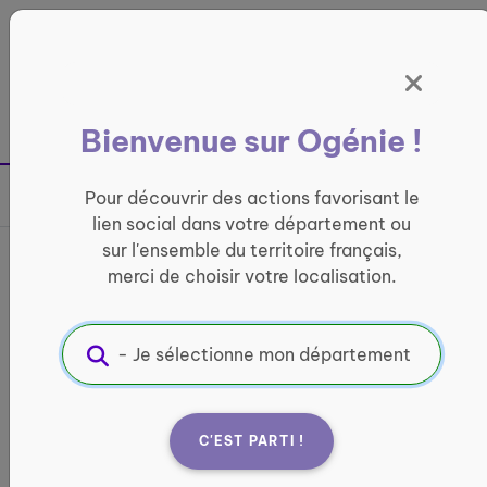
Panneau de gestion des cookies
France entière
Bienvenue sur Ogénie !
Retour à la page précédente
Pour découvrir des actions favorisant le
Partager sur
lien social dans votre département ou
sur l'ensemble du territoire français,
Gymnastique douce
merci de choisir votre localisation.
ACTIVITÉ PHYSIQUE
Informations pratiques :
Quand ?
C'EST PARTI !
Du 10 mars 2026 au 22 juin 2027
Les cours ont lieu une fois par semaine pour des