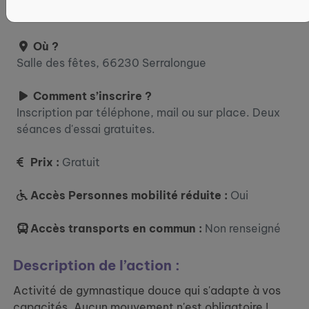
séances d'1h. Pas de séance pendant les vacances.
Où ?
Salle des fêtes, 66230 Serralongue
Comment s’inscrire ?
Inscription par téléphone, mail ou sur place. Deux
séances d'essai gratuites.
Prix :
Gratuit
Accès Personnes mobilité réduite :
Oui
Accès transports en commun :
Non renseigné
Description de l’action :
Activité de gymnastique douce qui s'adapte à vos
capacités. Aucun mouvement n'est obligatoire !