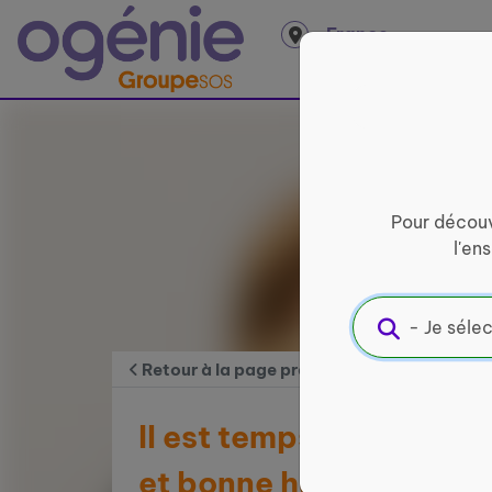
Panneau de gestion des cookies
France
entière
Pour découv
l'en
Retour à la page précédente
Il est temps de prendre 
et bonne humeur