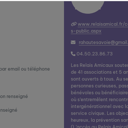
www.relaisamical.fr/
s-public.aspx
rahautesavoie@gmail
04.50.23.86.73
Les Relais Amicaux soute
 par email ou téléphone
de 41 associations et 5 an
sont ouverts à tous. Au se
personnes curieuses, pass
bénévoles ou bénéficiaires
on renseigné
où s’entremêlent rencontr
intergénérationnel avec l
enseigné
service civique. Les objecti
heureux, la prévention san
(L’accès au Relais Amical