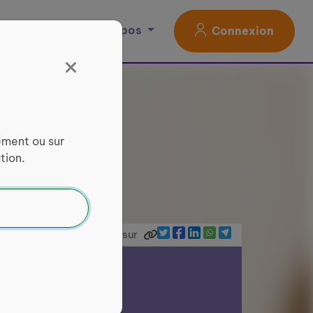
Magazine
À propos
Connexion
ement ou sur
tion.
Partager sur
is Amicaux