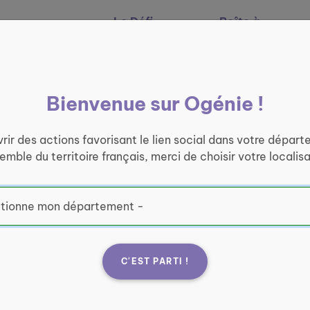
Le Défi
Boîte à
Nos services
Ogénie
outils
Bienvenue sur Ogénie !
rir des actions favorisant le lien social dans votre départ
semble du territoire français, merci de choisir votre localisa
C'EST PARTI !
l'air ! Balades
Rela