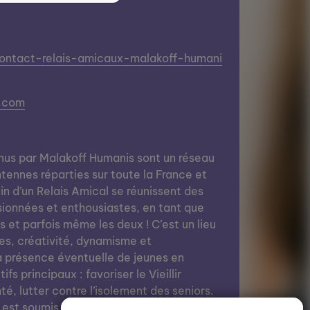
contact-relais-amicaux-malakoff-humani
.com
nus par Malakoff Humanis sont un réseau
tennes réparties sur toute la France et
in d’un Relais Amical se réunissent des
ionnées et enthousiastes, en tant que
 et parfois même les deux ! C’est un lieu
es, créativité, dynamisme et
a présence éventuelle de jeunes en
fs principaux : favoriser le Vieillir
té, lutter contre l’isolement des seniors.
 est soumis à une cotisation annuelle.)