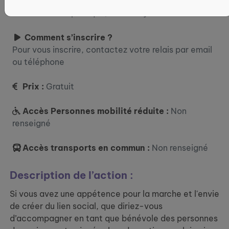
Où ?
81 Rue de la République, 69002 Lyon
Comment s’inscrire ?
Pour vous inscrire, contactez votre relais par email
ou téléphone
Prix :
Gratuit
Accès Personnes mobilité réduite :
Non
renseigné
Accès transports en commun :
Non renseigné
Description de l’action :
Si vous avez une appétence pour la marche et l'envie
de créer du lien social, que diriez-vous
d’accompagner en tant que bénévole des personnes