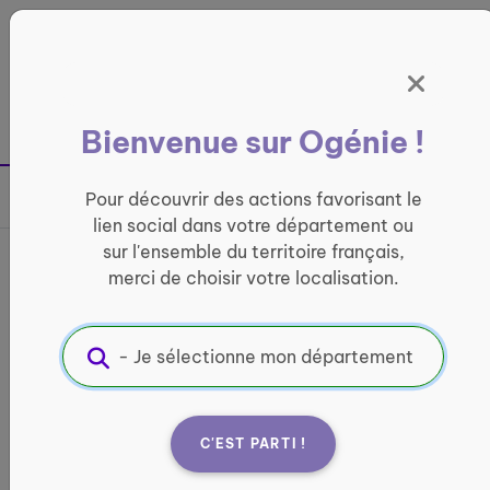
Panneau de gestion des cookies
France entière
Bienvenue sur Ogénie !
Retour à la page précédente
Pour découvrir des actions favorisant le
Partager sur
lien social dans votre département ou
sur l'ensemble du territoire français,
Il est temps de prendre l'air !
merci de choisir votre localisation.
Balades et bonne humeur
ACTIVITÉ PHYSIQUE
Informations pratiques :
C'EST PARTI !