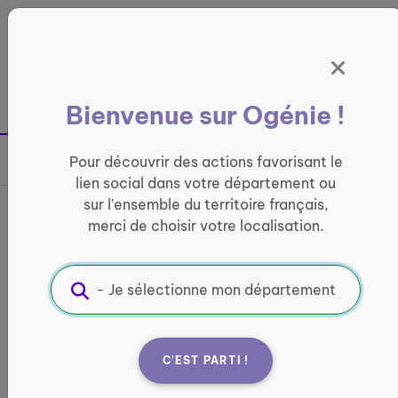
Panneau de gestion des cookies
France entière
Bienvenue sur Ogénie !
Retour à la page précédente
Pour découvrir des actions favorisant le
Partager sur
lien social dans votre département ou
sur l'ensemble du territoire français,
Initiation au MUS, jeu de
merci de choisir votre localisation.
cartes basque
CONVIVIALITÉ
Informations pratiques :
C'EST PARTI !
Quand ?