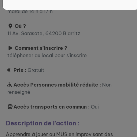
À partir du 1 septembre 2025
mardi de 14 h à 17 h
Où ?
11 Av. Sarasate, 64200 Biarritz
Comment s’inscrire ?
téléphoner au local pour s'inscrire
Prix :
Gratuit
Accès Personnes mobilité réduite :
Non
renseigné
Accès transports en commun :
Oui
Description de l’action :
Apprendre à jouer au MUS en improvisant des