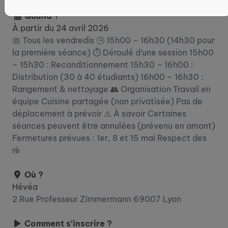
Quand ?
À partir du 24 avril 2026
📅 Tous les vendredis 🕒 15h00 – 16h30 (14h30 pour
la première séance) ⏱️ Déroulé d’une session 15h00
– 15h30 : Reconditionnement 15h30 – 16h00 :
Distribution (30 à 40 étudiants) 16h00 – 16h30 :
Rangement & nettoyage 👥 Organisation Travail en
équipe Cuisine partagée (non privatisée) Pas de
déplacement à prévoir ⚠️ À savoir Certaines
séances peuvent être annulées (prévenu en amont)
Fermetures prévues : 1er, 8 et 15 mai Respect des
rè
Où ?
Hévéa
2 Rue Professeur Zimmermann 69007 Lyon
Comment s’inscrire ?