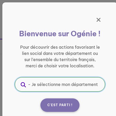
Panneau de gestion des cookies
France entière
Bienvenue sur Ogénie !
Retour à la page précédente
Pour découvrir des actions favorisant le
Partager sur
lien social dans votre département ou
sur l'ensemble du territoire français,
J'aide à préparer et
merci de choisir votre localisation.
distribuer des repas anti-
gaspi
BÉNÉVOLAT
C'EST PARTI !
Informations pratiques :