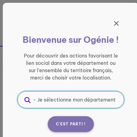
Panneau de gestion des cookies
France entière
Bienvenue sur Ogénie !
Retour à la page précédente
Pour découvrir des actions favorisant le
Partager sur
lien social dans votre département ou
sur l'ensemble du territoire français,
La Galette à Decazeville
merci de choisir votre localisation.
CONVIVIALITÉ
Informations pratiques :
Quand ?
C'EST PARTI !
Le 14 janvier 2027
A compter de 15h