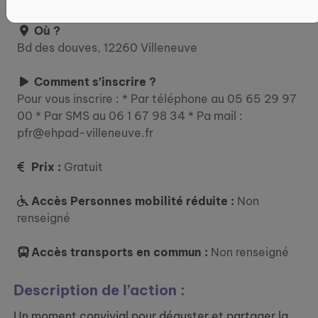
Où ?
Bd des douves, 12260 Villeneuve
Comment s’inscrire ?
Pour vous inscrire : * Par téléphone au 05 65 29 97
00 * Par SMS au 06 1 67 98 34 * Pa mail :
pfr@ehpad-villeneuve.fr
Prix :
Gratuit
Accès Personnes mobilité réduite :
Non
renseigné
Accès transports en commun :
Non renseigné
Description de l’action :
Un moment convivial pour déguster et partager la