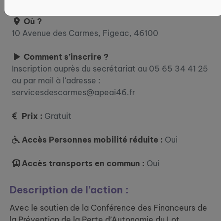
Où ?
10 Avenue des Carmes, Figeac, 46100
Comment s’inscrire ?
Inscription auprès du secrétariat au 05 65 34 41 25
ou par mail à l'adresse :
servicesdescarmes@apeai46.fr
Prix :
Gratuit
Accès Personnes mobilité réduite :
Oui
Accès transports en commun :
Oui
Description de l’action :
Avec le soutien de la Conférence des Financeurs de
la Prévention de la Perte d’Autonomie du Lot,