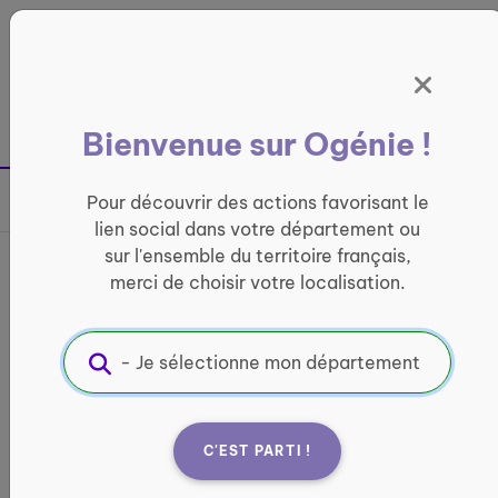
Panneau de gestion des cookies
France entière
Bienvenue sur Ogénie !
Retour à la page précédente
Pour découvrir des actions favorisant le
Partager sur
lien social dans votre département ou
sur l'ensemble du territoire français,
La parenthèse aidante
merci de choisir votre localisation.
CONVIVIALITÉ
Informations pratiques :
Quand ?
C'EST PARTI !
Le 21 novembre 2026
Rendez-vous le 21 novembre de 14h00 à 17h00