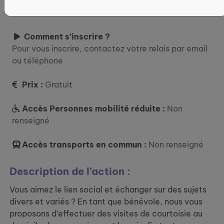
Où ?
5 Rue Edouard Belin, 57070 Metz
Comment s’inscrire ?
Pour vous inscrire, contactez votre relais par email
ou téléphone
Prix :
Gratuit
Accès Personnes mobilité réduite :
Non
renseigné
Accès transports en commun :
Non renseigné
Description de l’action :
Vous aimez le lien social et échanger sur des sujets
divers et variés ? En tant que bénévole, nous vous
proposons d’effectuer des visites de courtoisie au