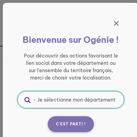
Panneau de gestion des cookies
France entière
Bienvenue sur Ogénie !
Retour à la page précédente
Pour découvrir des actions favorisant le
Partager sur
lien social dans votre département ou
sur l'ensemble du territoire français,
Le bonheur à sa porte !
merci de choisir votre localisation.
Visites à domicile
CONVIVIALITÉ
Informations pratiques :
C'EST PARTI !