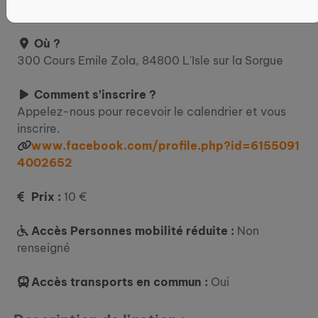
Tous les MARDI à 10 H 30 et 14 H 30.
Où ?
300 Cours Emile Zola, 84800 L'Isle sur la Sorgue
Comment s’inscrire ?
Appelez-nous pour recevoir le calendrier et vous
inscrire.
www.facebook.com/profile.php?id=6155091
4002652
Prix :
10 €
Accès Personnes mobilité réduite :
Non
renseigné
Accès transports en commun :
Oui