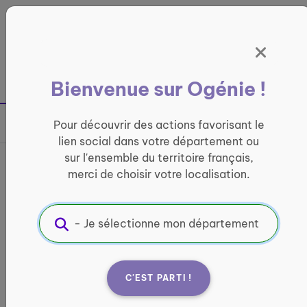
Panneau de gestion des cookies
France entière
Bienvenue sur Ogénie !
Retour à la page précédente
Pour découvrir des actions favorisant le
Partager sur
lien social dans votre département ou
sur l'ensemble du territoire français,
Les 7 CHAKRAS
merci de choisir votre localisation.
PRINCIPAUX
ACTIVITÉ PHYSIQUE
Informations pratiques :
C'EST PARTI !
Quand ?