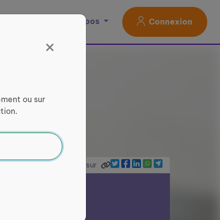
Magazine
À propos
Connexion
ement ou sur
tion.
Partager sur
is Amicaux