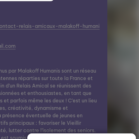
contact-relais-amicaux-malakoff-humani
il.com
nus par Malakoff Humanis sont un réseau
tennes réparties sur toute la France et
in d’un Relais Amical se réunissent des
ionnées et enthousiastes, en tant que
 et parfois même les deux ! C’est un lieu
es, créativité, dynamisme et
a présence éventuelle de jeunes en
fs principaux : favoriser le Vieillir
té, lutter contre l’isolement des seniors.
 est soumis à une cotisation annuelle.)