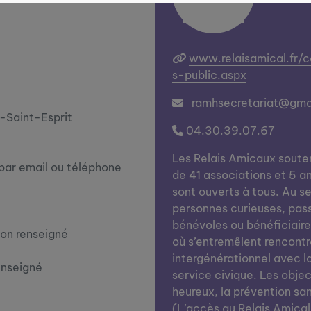
www.relaisamical.fr/
s-public.aspx
ramhsecretariat@gma
-Saint-Esprit
04.30.39.07.67
Les Relais Amicaux soute
 par email ou téléphone
de 41 associations et 5 an
sont ouverts à tous. Au se
personnes curieuses, pass
bénévoles ou bénéficiaires
on renseigné
où s’entremêlent rencontr
intergénérationnel avec l
enseigné
service civique. Les objecti
heureux, la prévention san
(L’accès au Relais Amical