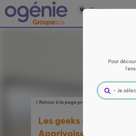
Panneau de gestion des cookies
France
entière
Pour découv
l'en
Retour à la page précédente
Les geeks du smartpho
Apprivoiser le numériq