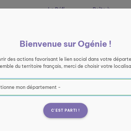
Le Défi
Boîte à
Nos services
Ogénie
outils
Bienvenue sur Ogénie !
rir des actions favorisant le lien social dans votre départ
semble du territoire français, merci de choisir votre localisa
C'EST PARTI !
ne !
Rela
ue