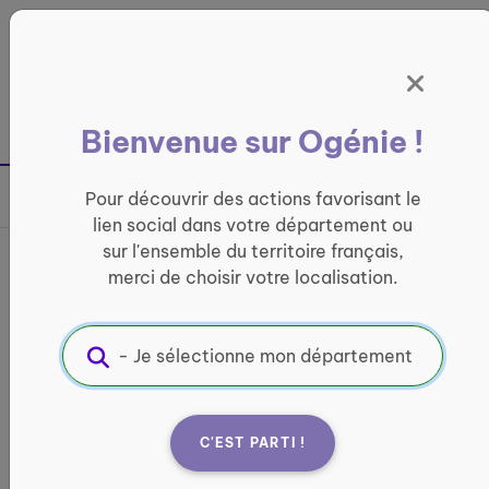
Panneau de gestion des cookies
France entière
Bienvenue sur Ogénie !
Retour à la page précédente
Pour découvrir des actions favorisant le
Partager sur
lien social dans votre département ou
sur l'ensemble du territoire français,
Les Petites Mains
merci de choisir votre localisation.
CONVIVIALITÉ
Informations pratiques :
Quand ?
C'EST PARTI !
Du 11 juin 2026 au 25 juillet 2027
les vendredi de 14h00 à 17h00