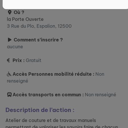
Où ?
la Porte Ouverte
3 Rue du Plo, Espalion, 12500
Comment s’inscrire ?
aucune
Prix :
Gratuit
Accès Personnes mobilité réduite :
Non
renseigné
Accès transports en commun :
Non renseigné
Description de l’action :
Atelier de couture et de travaux manuels
permettant de valoriser les savoirs faire de chacun.