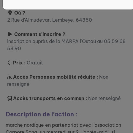
Où ?
2 Rue d'Almudevar, Lembeye, 64350
Comment s’inscrire ?
inscription auprès de la MARPA l'Ostaü au 05 59 68
58 90
Prix :
Gratuit
Accès Personnes mobilité réduite :
Non
renseigné
Accès transports en commun :
Non renseigné
Description de l’action :
marche nordique en partenariat avec l'association
Corpore Sana, un mercredi sur 2, l'après-midi, si