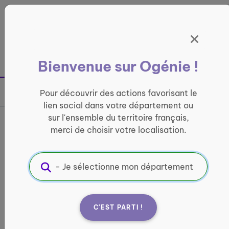
Panneau de gestion des cookies
France entière
Bienvenue sur Ogénie !
Retour à la page précédente
Pour découvrir des actions favorisant le
Partager sur
lien social dans votre département ou
sur l'ensemble du territoire français,
marche nordique
merci de choisir votre localisation.
ACTIVITÉ PHYSIQUE
Informations pratiques :
Quand ?
C'EST PARTI !
Du 1 septembre 2025 au 31 août 2026
un mercredi sur 2, l'après-midi, selon la météo