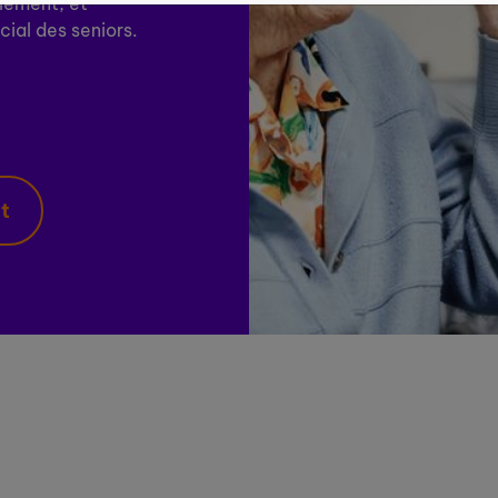
olement, et
cial des seniors.
nt