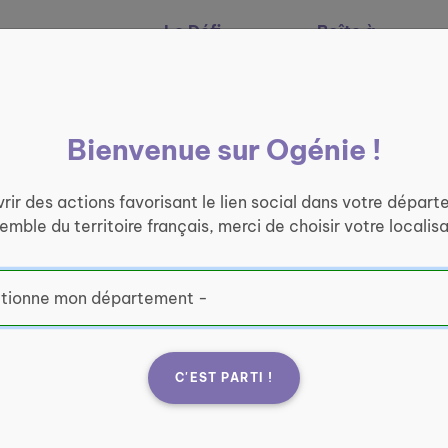
Le Défi
Boîte à
Nos services
Ogénie
outils
Bienvenue sur Ogénie !
rir des actions favorisant le lien social dans votre départ
semble du territoire français, merci de choisir votre localisa
e lien
C'EST PARTI !
te ogenie.fr vous
ous, d'être