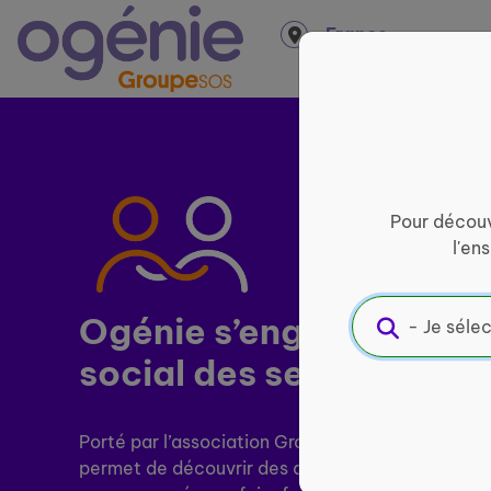
Panneau de gestion des cookies
France
entière
Pour découv
l'en
Ogénie s’engage pour ​
l
social des seniors
Porté par l’association Groupe SOS Seniors, le si
permet de découvrir des activités près de chez v