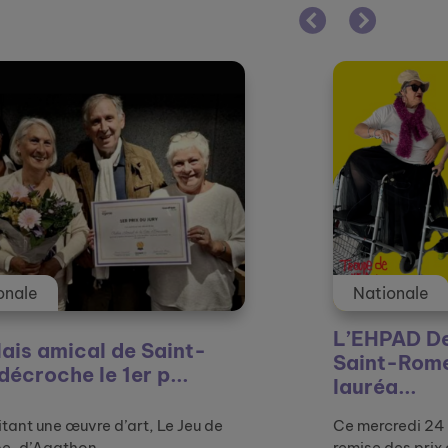
Nationale
L’EHPAD Denis Affre de
 Saint-
Saint-Rome-de-Tarn
 p...
lauréa...
t, Le Jeu de
Ce mercredi 24 septembre avait lieu
remise des prix de la d...