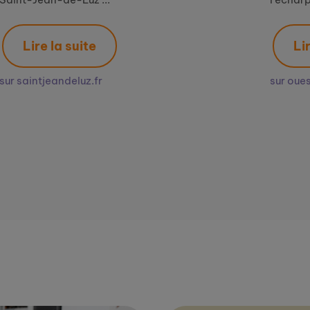
Lire la suite
r
sur ouest-france.fr