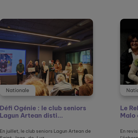
tualités et témoignages
Nationale
e club seniors
Le Relais amical de
isti...
Malo décroche le 1er
eniors Lagun Artean de
En revisitant une œuvre d’ar
..
l’écharpe, d’Agathon ...