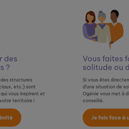
 ​
des
Vous faites f
s ?
solitude ou 
des structures
Si vous êtes directe
iaux, etc.) sont
d’une situation de so
qui vous inspirent et
Ogénie vous met à di
otre territoire !
conseillé.
mité​
Je fais face à