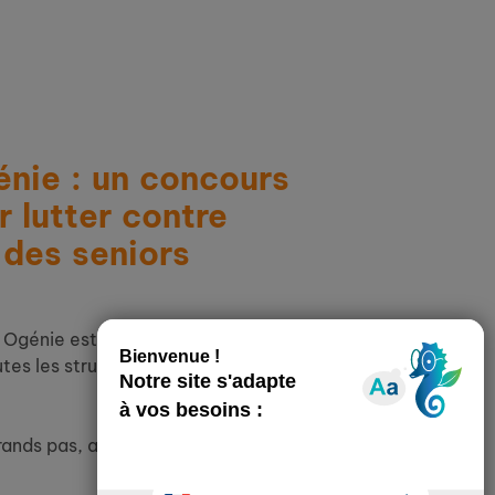
énie : un concours
r lutter contre
 des seniors
 Ogénie est un concours national créatif
tes les structures engagées pour le lien
ands pas, alors restez à l’écoute et