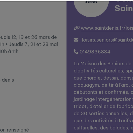
Sain
www.saintdenis.fr/lois
Jeudis 12, 19 et 26 mars de
loisirs.seniors@saintde
11h • Jeudis 7, 21 et 28 mai
10h à 11h
0149336834
La Maison des Seniors de
d'activités culturelles, spo
que chorale, dessin, dans
-denis
d'aquagym, de tir à l'arc, 
débutants et confirmés, d'
jardinage intergénération
tricot, d'atelier de fabri
de 30 sorties annuelles, d
que des activités à tarifs
culturelles, des balades,
on renseigné