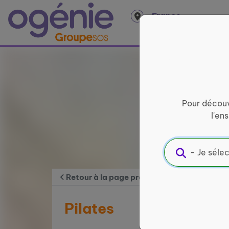
Panneau de gestion des cookies
France
entière
Pour découv
l'en
Retour à la page précédente
Pilates