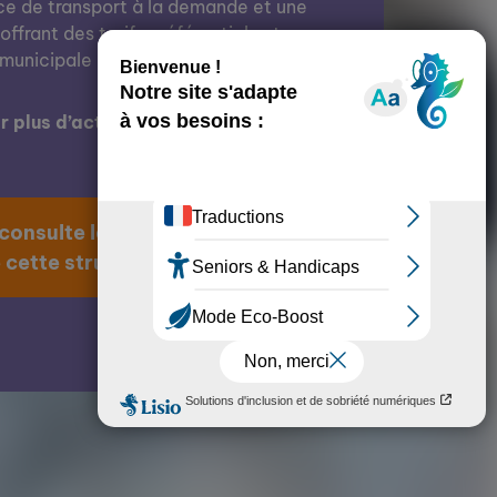
ce de transport à la demande et une
offrant des tarifs préférentiels et un
 municipale
 plus d’actions de cette structure ?
 consulte la page
 cette structure