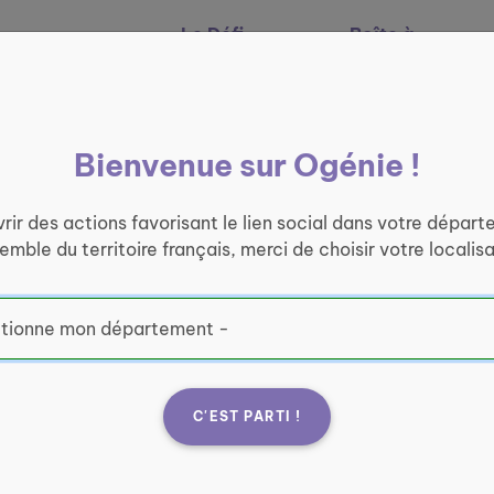
Le Défi
Boîte à
Nos services
Ogénie
outils
Bienvenue sur Ogénie !
rir des actions favorisant le lien social dans votre départ
semble du territoire français, merci de choisir votre localisa
C'EST PARTI !
Mais
Com