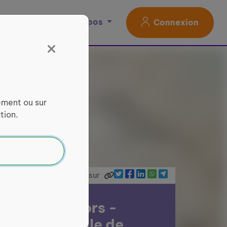
Magazine
À propos
Connexion
ement ou sur
tion.
Partager sur
on des Seniors -
mune nouvelle de