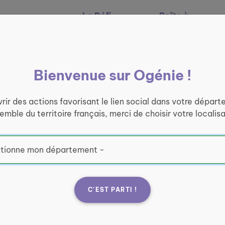
Le Défi
Boîte à
Nos services
Ogénie
outils
Bienvenue sur Ogénie !
rir des actions favorisant le lien social dans votre départ
semble du territoire français, merci de choisir votre localisa
C'EST PARTI !
l des
SDSE
rtion