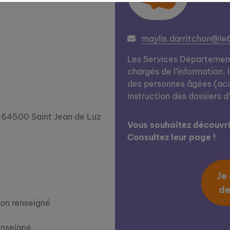
maylis.darritchon@le6
Les Services Départementa
chargés de l’information, 
des personnes âgées (a
instruction des dossiers d
 64500 Saint Jean de Luz
Vous souhaitez découvrir
Consultez leur page !
Je
de
on renseigné
enseigné