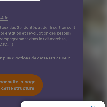
4.fr
ux des Solidarités et de l'Insertion sont
l’orientation et l’évaluation des besoins
ccompagnement dans les démarches,
’APA...).
 plus d’actions de cette structure ?
 consulte la page
 cette structure