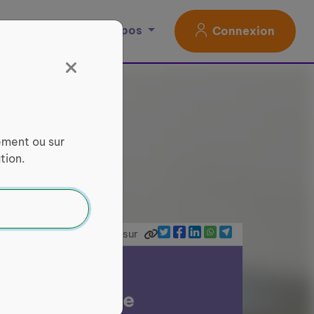
Magazine
À propos
Connexion
ement ou sur
tion.
Partager sur
I Nive Nivelle