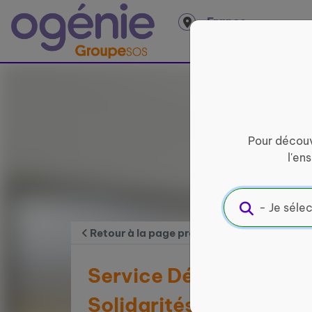
Panneau de gestion des cookies
France
entière
Pour découv
l'en
Retour à la page précédente
Service Départementa
Solidarités et de l'Inse