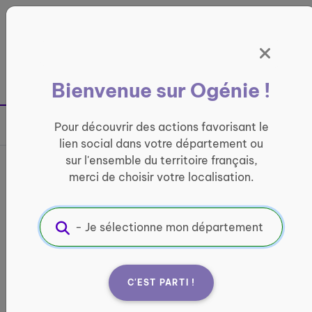
Panneau de gestion des cookies
France entière
Bienvenue sur Ogénie !
Retour à la page précédente
Pour découvrir des actions favorisant le
Partager sur
lien social dans votre département ou
sur l'ensemble du territoire français,
Visites de convivialité
merci de choisir votre localisation.
CONVIVIALITÉ
Informations pratiques :
Quand ?
C'EST PARTI !
À partir du 1 juin 2026
Horaires variables selon les disponibilités de la