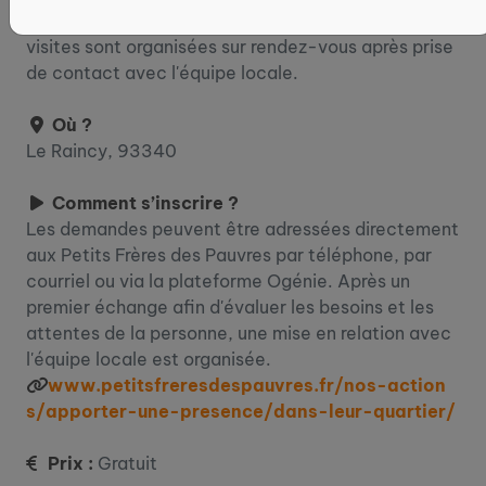
personne accompagnée et des bénévoles. Les
visites sont organisées sur rendez-vous après prise
de contact avec l'équipe locale.
Où ?
Le Raincy, 93340
Comment s’inscrire ?
Les demandes peuvent être adressées directement
aux Petits Frères des Pauvres par téléphone, par
courriel ou via la plateforme Ogénie. Après un
premier échange afin d'évaluer les besoins et les
attentes de la personne, une mise en relation avec
l'équipe locale est organisée.
www.petitsfreresdespauvres.fr/nos-action
s/apporter-une-presence/dans-leur-quartier/
Prix :
Gratuit