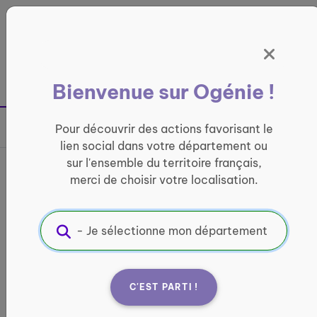
Panneau de gestion des cookies
France entière
Bienvenue sur Ogénie !
Retour à la page précédente
Pour découvrir des actions favorisant le
Partager sur
lien social dans votre département ou
sur l'ensemble du territoire français,
Visites de convivialité
merci de choisir votre localisation.
CONVIVIALITÉ
Informations pratiques :
Quand ?
C'EST PARTI !
À partir du 1 juin 2026
Horaires variables selon les disponibilités de la