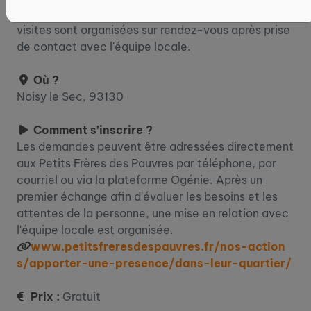
personne accompagnée et des bénévoles. Les
visites sont organisées sur rendez-vous après prise
de contact avec l'équipe locale.
Où ?
Noisy le Sec, 93130
Comment s’inscrire ?
Les demandes peuvent être adressées directement
aux Petits Frères des Pauvres par téléphone, par
courriel ou via la plateforme Ogénie. Après un
premier échange afin d'évaluer les besoins et les
attentes de la personne, une mise en relation avec
l'équipe locale est organisée.
www.petitsfreresdespauvres.fr/nos-action
s/apporter-une-presence/dans-leur-quartier/
Prix :
Gratuit