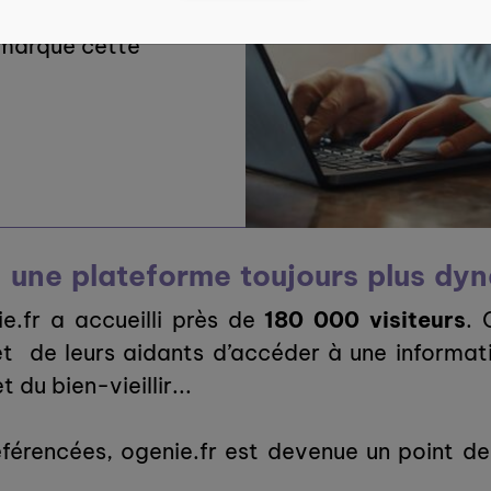
 Retour sur nos
t marqué cette
: une plateforme toujours plus dy
e.fr a accueilli près de
180 000 visiteurs
. 
t de leurs aidants d’accéder à une informatio
t du bien-vieillir...
férencées, ogenie.fr est devenue un point de 