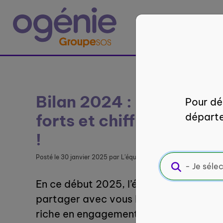
Panneau de gestion des cookies
France
entière
Bilan 2024 : zoom sur 
Pour déc
forts et chiffres clés c
départe
!
Posté le 30 janvier 2025
par L'équipe Ogénie
En ce début 2025, l’équipe Ogénie est 
partager avec vous les résultats de 2
riche en engagements et en actions pou