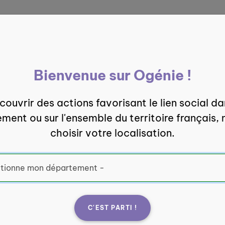
Le Défi
Boîte à
Nos services
Ogénie
outils
Bienvenue sur Ogénie !
nos temps
ouvrir des actions favorisant le lien social d
hez Ogénie
ment ou sur l'ensemble du territoire français, 
choisir votre localisation.
fière de
024 : une année
C'EST PARTI !
r renforcer le