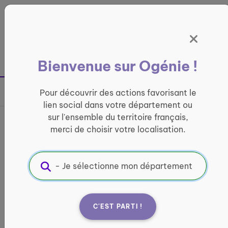
Panneau de gestion des cookies
France entière
Bienvenue sur Ogénie !
Retour à la page précédente
Pour découvrir des actions favorisant le
Partager sur
lien social dans votre département ou
sur l'ensemble du territoire français,
Connaissance du monde -
merci de choisir votre localisation.
TARIF préférentiel /le CCAS
Rodez
LOISIRS ET CULTURE
C'EST PARTI !
Informations pratiques :