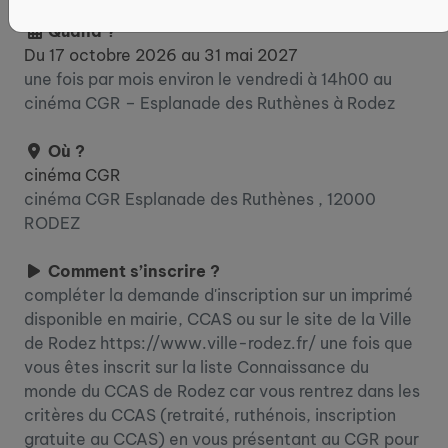
Quand ?
Du 17 octobre 2026 au 31 mai 2027
une fois par mois environ le vendredi à 14h00 au
cinéma CGR – Esplanade des Ruthènes à Rodez
Où ?
cinéma CGR
cinéma CGR Esplanade des Ruthènes , 12000
RODEZ
Comment s’inscrire ?
compléter la demande d'inscription sur un imprimé
disponible en mairie, CCAS ou sur le site de la Ville
de Rodez https://www.ville-rodez.fr/ une fois que
vous êtes inscrit sur la liste Connaissance du
monde du CCAS de Rodez car vous rentrez dans les
critères du CCAS (retraité, ruthénois, inscription
gratuite au CCAS) en vous présentant au CGR pour